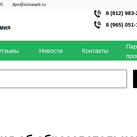
00
dpo@szisaspb.ru
8 (812) 983-
8 (965) 051-
Пар
Отзывы
Новости
Контакты
про